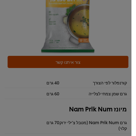
צור איתנו קשר
קורנפלור לפי הצורך
40 גרם
גרם שמן צמחי לצלייה
60 גרם
מיונז Nam Prik Num
גרם Nam Prik Num (מטבל צ’ילי ירוק
70 גרם
קלוי)