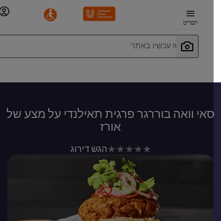
תפריט
חפשו עכשיו באתר
אי וואה בוררגר פרגית תאילנדי על מצע של
אורז
לא
הגש דירוג
נשלחו
דירוגים
עבור
recipe
זה