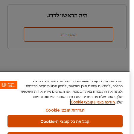
היה הראשון לדרג.
הגש דירוג
אנו משתמשים בקובצי Cookie כדי לאפשר לאתר שלנו לפעול
כהלכה, להתאים אישית תוכן ומודעות, לספק תכונות מדיה חברתית
נכתב על ידי:
ולנתח את התעבורה באתר. בנוסף, אנו משתפים מידע אודות השימוש
שף גילי חיים
שלך באתר שלנו עם המדיה החברתית ושותפי הפרסום והניתוח
שלנו.
הודעה בעניין קובצי Cookie
@chef_gili_haim/
הגדרות קובצי Cookie
קבל את כל קובצי ה-Cookie
הורדת PDF
דוא"ל