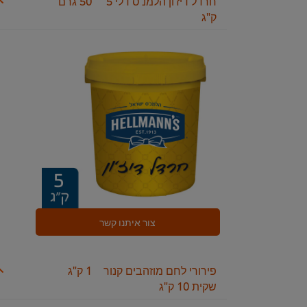
חרדל דיז'ון הלמנ'ס דלי 5
50 גרם
ק"ג
צור איתנו קשר
פירורי לחם מוזהבים קנור
1 ק"ג
שקית 10 ק"ג