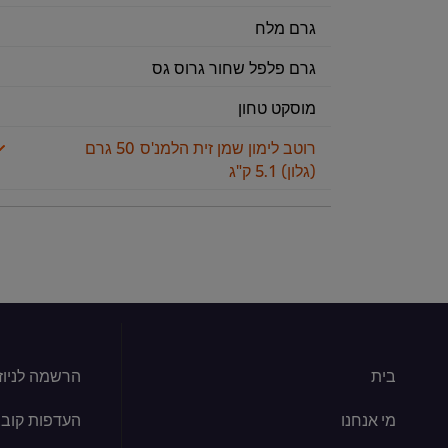
גרם מלח
גרם פלפל שחור גרוס גס
מוסקט טחון
רוטב לימון שמן זית הלמנ'ס
50 גרם
(גלון) 5.1 ק"ג
בית
הרשמה לניוז
מי אנחנו
העדפות קובצי kie