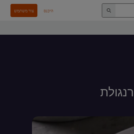
היכנס
צור משתמש
רנגולת