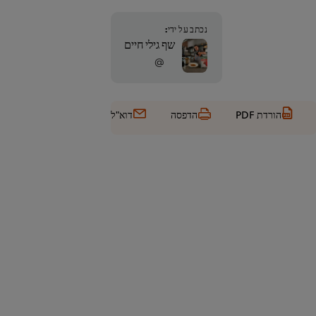
נכתב על ידי:
שף גילי חיים
@
הורדת PDF
הדפסה
דוא"ל