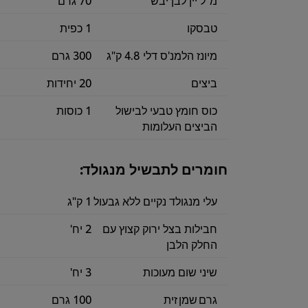
טבסקו
1 כפית
מיונז הלמנ'ס דלי 4.8 ק"ג
300 גרם
ביצים
20 יחידות
כוס חומץ טבעי לבישול
1 כוסות
הביצים העלומות
חומרים לתבשיל מנגולד:
עלי מנגולד נקיים ללא גבעול
1 ק"ג
חבילות בצל ירוק קצוץ עם
2 יח'
החלק הלבן
שיני שום מעוכות
3 יח'
גרם שמן זית
100 גרם