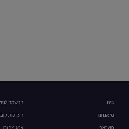
בית
הרשמה לניוז
מי אנחנו
העדפות קובצי kie
השראה
אנא מחזרו