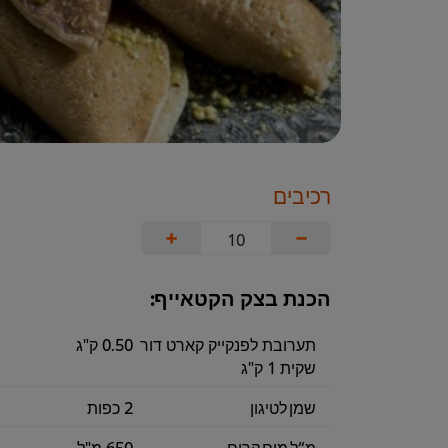
רכיבים
+
−
הכנת בצק הקטאייף:
תערובת לפנקייק קארט דור
0.50 ק"ג
שקית 1 ק"ג
שמן לטיגון
2 כפות
מ“ל מים קרים
650 מ"ל