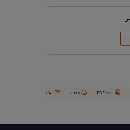
ג.
הורדת PDF
הדפסה
דוא"ל