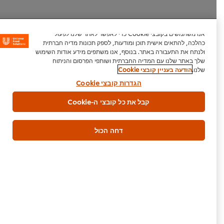
אנו משתמשים בקובצי Cookie כדי לאפשר לאתר שלנו לפעול
היה הראשון לדרג.
כהלכה, להתאים אישית תוכן ומודעות, לספק תכונות מדיה חברתית
ולנתח את התעבורה באתר. בנוסף, אנו משתפים מידע אודות השימוש
שלך באתר שלנו עם המדיה החברתית ושותפי הפרסום והניתוח
שלנו.
הודעה בעניין קובצי Cookie
הגש דירוג
הגדרות קובצי Cookie
קבל את כל קובצי ה-Cookie
דחה הכול
נכתב על ידי:
שף גילי חיים
@chef_gili_haim/