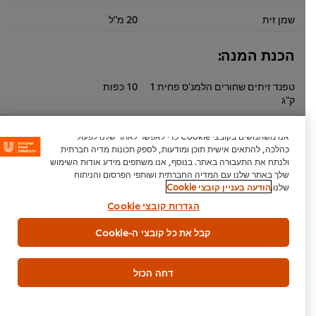
שמן זית
20 מ"ל
הכנת המנה:
טפנד זיתים שחורים הלמנ'ס פחית 1
10 כפות
ק"ג
אנו משתמשים בקובצי Cookie כדי לאפשר לאתר שלנו לפעול
אוכל רחוב
ראשונה
צמחוני
כהלכה, להתאים אישית תוכן ומודעות, לספק תכונות מדיה חברתית
ולנתח את התעבורה באתר. בנוסף, אנו משתפים מידע אודות השימוש
שלך באתר שלנו עם המדיה החברתית ושותפי הפרסום והניתוח
שלנו.
הודעה בעניין קובצי Cookie
הגדרות קובצי Cookie
היה הראשון לדרג.
קבל את כל קובצי ה-Cookie
דחה הכול
הגש דירוג