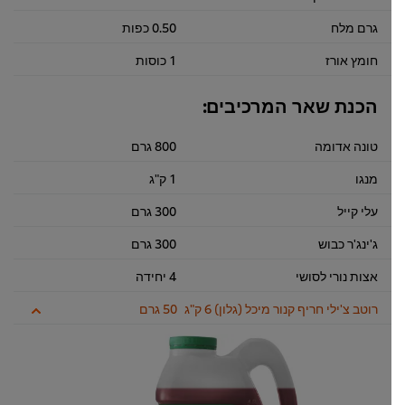
גרם מלח
0.50 כפות
חומץ אורז
1 כוסות
הכנת שאר המרכיבים:
טונה אדומה
800 גרם
מנגו
1 ק"ג
עלי קייל
300 גרם
ג'ינג'ר כבוש
300 גרם
אצות נורי לסושי
4 יחידה
רוטב צ'ילי חריף קנור מיכל (גלון) 6 ק"ג
50 גרם