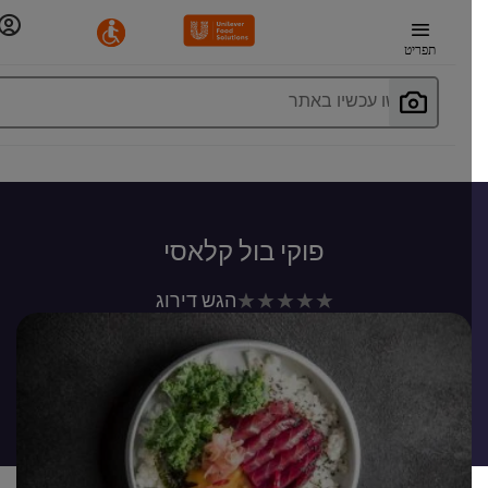
תפריט
חפשו עכשיו באתר
פוקי בול קלאסי
לא
הגש דירוג
נשלחו
דירוגים
עבור
recipe
זה