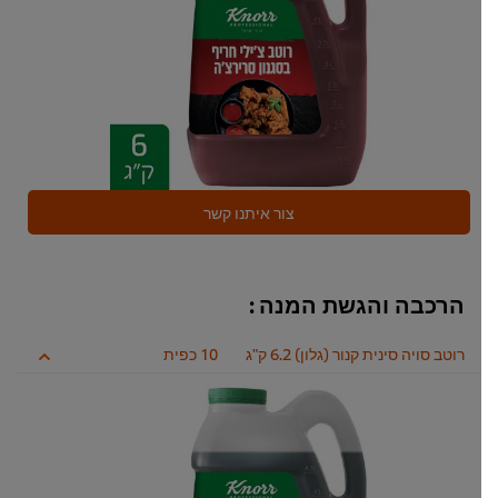
צור איתנו קשר
הרכבה והגשת המנה :
רוטב סויה סינית קנור (גלון) 6.2 ק"ג
10 כפית