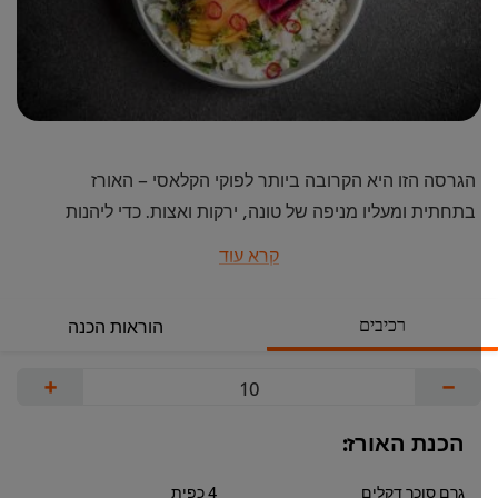
הגרסה הזו היא הקרובה ביותר לפוקי הקלאסי – האורז
בתחתית ומעליו מניפה של טונה, ירקות ואצות. כדי ליהנות
מהמנה יש לערבב את כל הרכיבים יחד עם הרטבים, ולכן
קרא עוד
חשוב להגיש את המנה בקערה יחסית עמוקה. עם זאת בעת
בהגשה חשוב מאוד לתת לכל רכיב לבוא לידי ביטוי במלוא
רכיבים
הוראות הכנה
יופיו ורעננותו.
+
−
הכנת האורז:
גרם סוכר דקלים
4 כפית