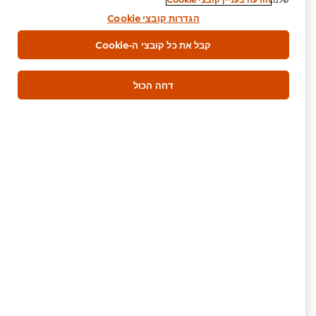
הגדרות קובצי Cookie
קבל את כל קובצי ה-Cookie
צור איתנו קשר
דחה הכול
שומשום שחור
50 גרם
אסייאתי
עיקרית
צמחוני
היה הראשון לדרג.
הגש דירוג