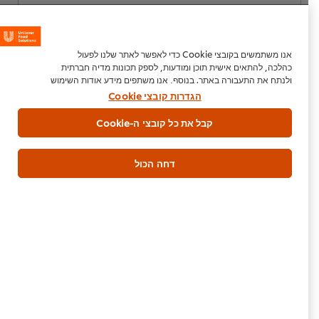
הגש דירוג
אנו משתמשים בקובצי Cookie כדי לאפשר לאתר שלנו לפעול
כהלכה, להתאים אישית תוכן ומודעות, לספק תכונות מדיה חברתית
ולנתח את התעבורה באתר. בנוסף, אנו משתפים מידע אודות השימוש
שלך באתר שלנו עם המדיה החברתית ושותפי הפרסום והניתוח
הגדרות קובצי Cookie
שלנו.
הודעה בעניין קובצי Cookie
קבל את כל קובצי ה-Cookie
נכתב על ידי:
דחה הכול
שף גילי חיים
@chef_gili_haim/
הורדת PDF
דוא"ל