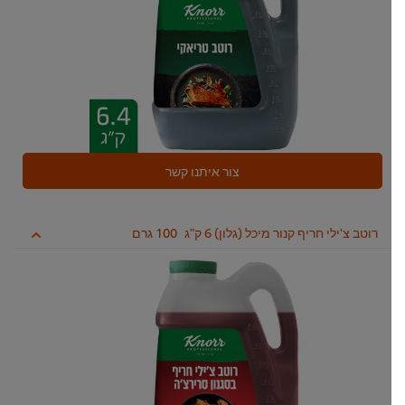
צור איתנו קשר
רוטב צ'ילי חריף קנור מיכל (גלון) 6 ק"ג
100 גרם