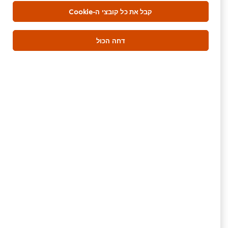
גרם שום מטוגן פריך
20 גרם
קבל את כל קובצי ה-Cookie
פלפל צ'ילי חריף טרי
1 יחידה
שמן סויה
2 כפות
דחה הכול
אסייאתי
עיקרית
בקר
בשרי
היה הראשון לדרג.
הגש דירוג