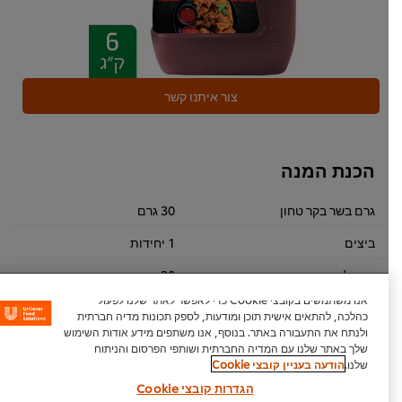
צור איתנו קשר
הכנת המנה
גרם בשר בקר טחון
30 גרם
ביצים
1 יחידות
אורז לבן מאודה
20 גרם
אנו משתמשים בקובצי Cookie כדי לאפשר לאתר שלנו לפעול
שעועית ירוקה
50 גרם
כהלכה, להתאים אישית תוכן ומודעות, לספק תכונות מדיה חברתית
ולנתח את התעבורה באתר. בנוסף, אנו משתפים מידע אודות השימוש
פלפל אדום טרי
30 גרם
שלך באתר שלנו עם המדיה החברתית ושותפי הפרסום והניתוח
שלנו.
הודעה בעניין קובצי Cookie
גרם שאלוט קצוץ דק
30 גרם
הגדרות קובצי Cookie