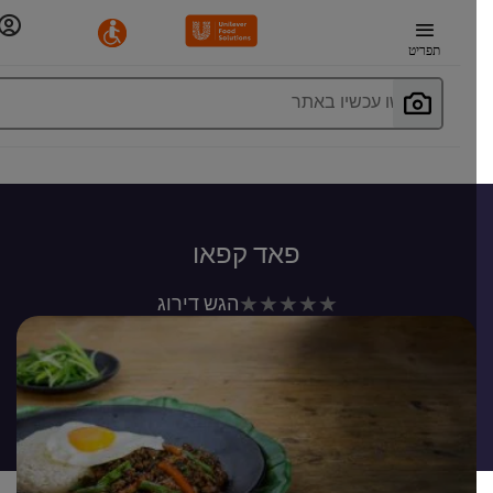
תפריט
חפשו עכשיו באתר
פאד קפאו
לא
הגש דירוג
נשלחו
דירוגים
עבור
recipe
זה