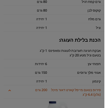
גרם קמח רגיל
80 גרם
קוקוס לבן
80 גרם
גרם מלח
1 יחידה
וניל
1 יחידה
הכנת בלילת העוגה:
אבקת חגיגה תערובת לעוגות ומאפינס
1 ק"ג
בטעם וניל מטע 20 ק"ג
תפוחי עץ
6 יחידות
אגוזי מלך גרוסים
150 גרם
קינמון
1 יחידה
סירופ בטעם מייפל קארט דאור מיכל
200 גרם
(גלון) 6.4 ק"ג