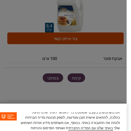
צור איתנו קשר
אבקת סוכר
100 גרם
קינוח
צמחוני
היה הראשון לדרג.
אנו משתמשים בקובצי Cookie כדי לאפשר לאתר שלנו לפעול
כהלכה, להתאים אישית תוכן ומודעות, לספק תכונות מדיה חברתית
ולנתח את התעבורה באתר. בנוסף, אנו משתפים מידע אודות השימוש
שלך באתר שלנו עם המדיה החברתית ושותפי הפרסום והניתוח
הגש דירוג