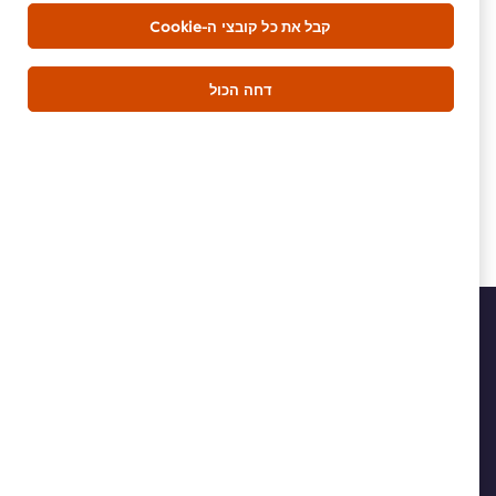
שף גילי חיים
קבל את כל קובצי ה-Cookie
@chef_gili_haim/
דחה הכול
הורדת PDF
דוא"ל
בית
מי אנחנו
השראה
חנות מוצרים