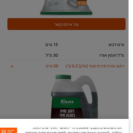
צור איתנו קשר
גרם דבש
15 גרם
מ"ל חומץ אורז
30 מ"ל
רוטב סויה סינית קנור (גלון) 6.2 ק"ג
50 גרם
אנו משתמשים בקובצי Cookie כדי לאפשר לאתר שלנו לפעול
כהלכה, להתאים אישית תוכן ומודעות, לספק תכונות מדיה חברתית