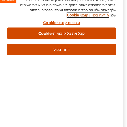
ולנתח את התעבורה באתר. בנוסף, אנו משתפים מידע אודות השימוש
שלך באתר שלנו עם המדיה החברתית ושותפי הפרסום והניתוח
שלנו.
הודעה בעניין קובצי Cookie
צור איתנו קשר
הגדרות קובצי Cookie
קבל את כל קובצי ה-Cookie
רוטב סויה כהה
8 גרם
דחה הכול
גרם מחית בצל ירוק וג'ינג'ר
30 גרם
גרם בסיס וינגרט כמתואר למעלה
60 גרם
עיקרית
עוף
היה הראשון לדרג.