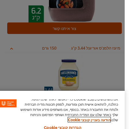
צור איתנו קשר
מיונז הלמנ'ס אוריגנל 3.44 ק"ג
150 גרם
אנו משתמשים בקובצי Cookie כדי לאפשר לאתר שלנו לפעול
צור איתנו קשר
כהלכה, להתאים אישית תוכן ומודעות, לספק תכונות מדיה חברתית
ולנתח את התעבורה באתר. בנוסף, אנו משתפים מידע אודות השימוש
שלך באתר שלנו עם המדיה החברתית ושותפי הפרסום והניתוח
שלנו.
הודעה בעניין קובצי Cookie
מ"ל שמן שומשום
10 גרם
הגדרות קובצי Cookie