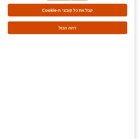
גרם זרעי שומשום קלויים
25 גרם
קבל את כל קובצי ה-Cookie
מ"ל רוטב דגים
25 גרם
דחה הכול
עיקרית
דגים
היה הראשון לדרג.
הגש דירוג