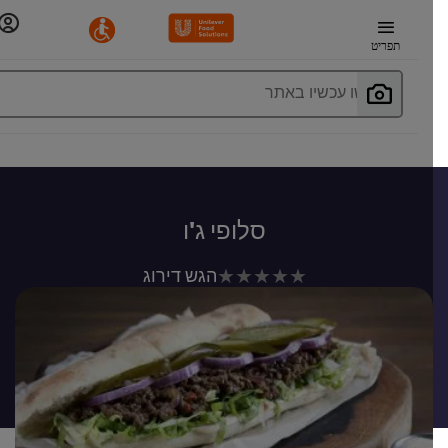
תפריט
חפשו עכשיו באתר
סלופי ג'ו
לא
הגש דירוג
נשלחו
דירוגים
עבור
recipe
זה