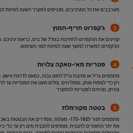
מערבבים את כל המרכיבים. מכניסים למקרר לשעה לפחות לפנ
ג'קפרוט חריף-חמוץ
קורעים את הג'קפרוט לחתיכות בגודל של ביס, כראות עיניכם.
הג'קפרוט למשרה למשך שעה לפחות לפני השימוש.
פטריות מאי-טאקה צלויות
מחממים גריל או מחבת גריל לחום גבוה, כמעט לדרגת עישון
רק כדי לצפות אותן, וממליחים. צולים מעט את הפטריות עד לח
צורתן. מניחים לפטריות להתקרר
בטטה מקורמלת
מחממים תנור ל175-180- מעלות. מסדרים את ה
את יתר החומרים לתבנית. מוסיפים לתבנית מים רק עד כדי כי
שהנוזלים מתאדים והבטטות ניתנות למעיכה, רכות ודביקות. מו