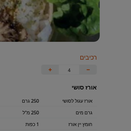
רכיבים
+
−
אורז סושי
אורז עגול לסושי
250 גרם
גרם מים
250 מ"ל
חומץ יין אורז
1 כפות