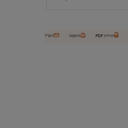
הורדת PDF
הדפסה
דוא"ל