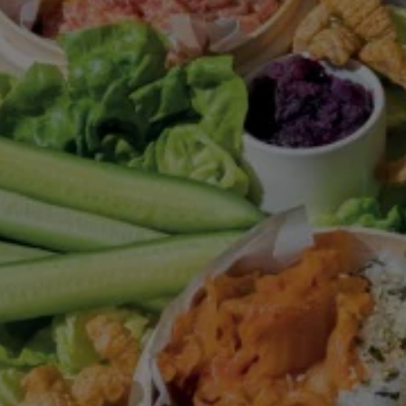
זה
הוא
1.0
מתוך
5
מ-1
דירוגים.