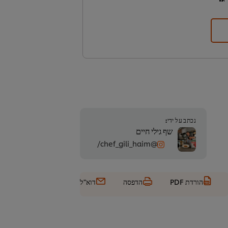
נכתב על ידי:
שף גילי חיים
@chef_gili_haim/
הורדת PDF
הדפסה
דוא"ל