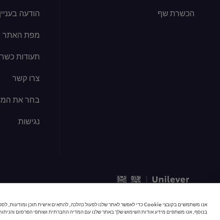
הכשרת שף
הודעה בעניין קוב
מפת האתר
תעודות כשרו
צרו קשר
בחר את המד
נגישות
© 2026 כל הזכויות שמורות | יוניליוור פודסולושיינס
אנו משתמשים בקובצי Cookie כדי לאפשר לאתר שלנו לפעול כהלכה, להתאים אישית תוכן 
בנוסף, אנו משתפים מידע אודות השימוש שלך באתר שלנו עם המדיה החברתית ושותפי הפרסום והניתוח 