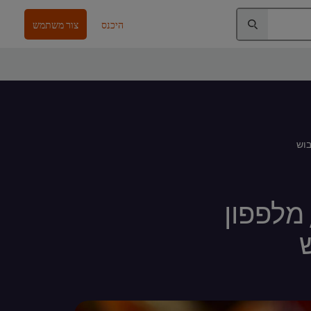
היכנס
צור משתמש
בוש
 מלפפון
ש