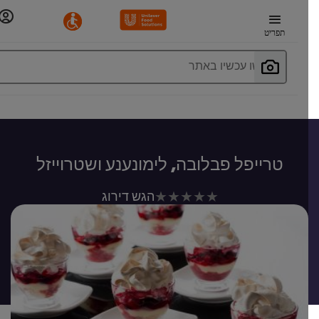
תפריט
חפשו עכשיו באתר
טרייפל פבלובה, לימונענע ושטרוייזל
לא
הגש דירוג
נשלחו
דירוגים
עבור
recipe
זה