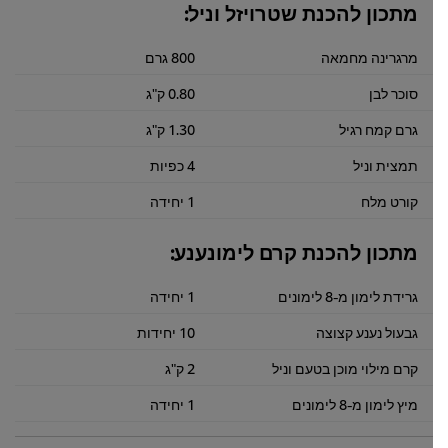
מתכון להכנת שטרויזל וניל:
מרגרינה מחמאה
800 גרם
סוכר לבן
0.80 ק"ג
גרם קמח רגיל
1.30 ק"ג
תמצית וניל
4 כפיות
קורט מלח
1 יחידה
מתכון להכנת קרם לימונענע:
גרידת לימון מ-8 לימונים
1 יחידה
גבעול נענע קצוצה
10 יחידות
קרם מילוי מוכן בטעם וניל
2 ק"ג
מיץ לימון מ-8 לימונים
1 יחידה