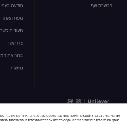
הכשרת שף
הודעה בעניין קוב
מפת האתר
תעודות כשרו
צרו קשר
בחר את המד
נגישות
© 2026 כל הזכויות שמורות | יוניליוור פודסולושיינס
אנו משתמשים בקובצי Cookie כדי לאפשר לאתר שלנו לפעול כהלכה, להתאים אישית תוכן 
בנוסף, אנו משתפים מידע אודות השימוש שלך באתר שלנו עם המדיה החברתית ושותפי הפרסום והניתוח 