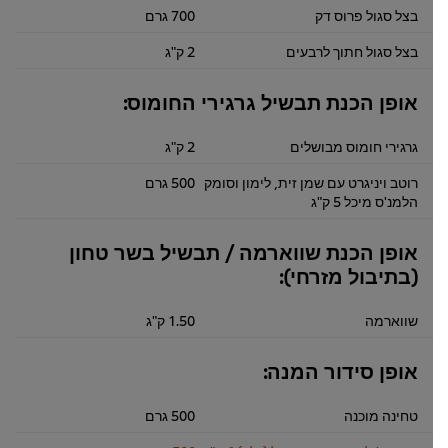
בצל סגול פרוס דק
700 גרם
בצל סגול חתוך לרבעים
2 ק"ג
אופן הכנת תבשיל גרגירי החומוס:
גרגירי חומוס מבושלים
2 ק"ג
רוטב ויניגרט עם שמן זית, לימון וסומק
500 גרם
הלמנ'ס מיכל 5 ק"ג
אופן הכנת שווארמה / תבשיל בשר טחון
(בתיבול מזרחי):
שווארמה
1.50 ק"ג
אופן סידור המנה:
טחינה מוכנה
500 גרם