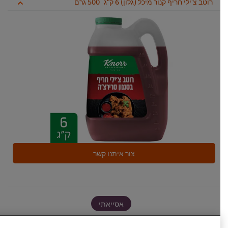
רוטב צ'ילי חריף קנור מיכל (גלון) 6 ק"ג
500 גרם
צור איתנו קשר
אסייאתי