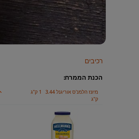
רכיבים
הכנת הממרח:
מיונז הלמנ'ס אוריגנל 3.44
1 ק"ג
ק"ג