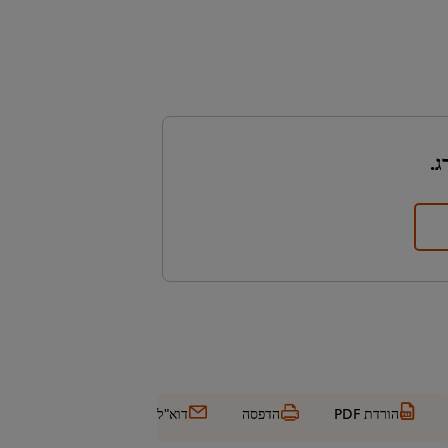
ג.
הורדת PDF
הדפסה
דוא"ל