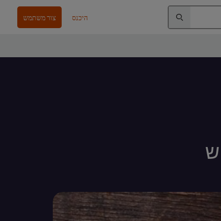
היכנס
צור משתמש
ש