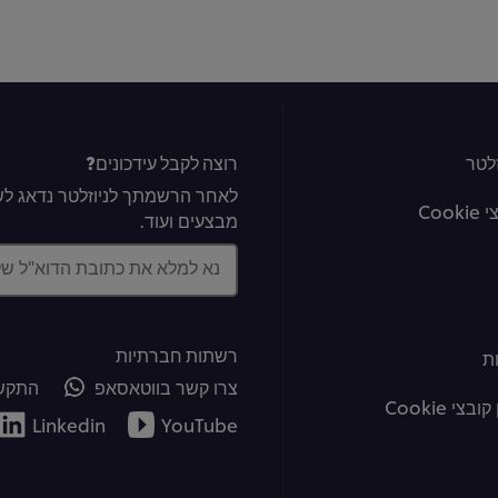
לטר
רוצה לקבל עידכונים?
לאחר הרשמתך לניוזלטר נדאג לשל
Coo
מבצעים ועוד.
נא למלא את כתובת הדוא"ל ש
רשתות חברתיות
ת
צרו קשר בווטאסאפ
התקשר
צי Cookie
Linkedin
YouTube