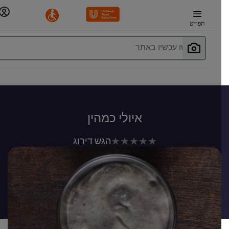
תפריט
חפשו עכשיו באתר
איולי כמהין
לא
הגש דירוג
נשלחו
דירוגים
עבור
recipe
זה