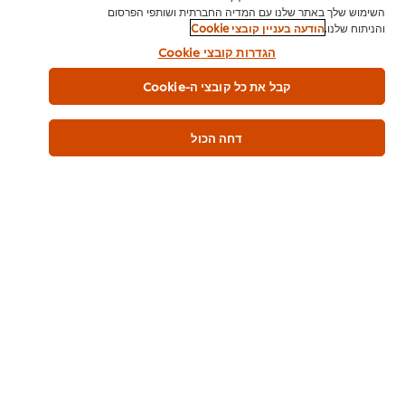
השימוש שלך באתר שלנו עם המדיה החברתית ושותפי הפרסום
והניתוח שלנו.
הודעה בעניין קובצי Cookie
בית
הגדרות קובצי Cookie
מי אנחנו
קבל את כל קובצי ה-Cookie
השראה
דחה הכול
חנות מוצרים
מתכונים לשפים
הכשרת שף
הרשמה לניוזלטר
העדפות קובצי Cookie
אנא מחזרו
תנאי שימוש