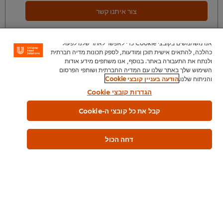
צור איתנו קשר
אנו משתמשים בקובצי Cookie כדי לאפשר לאתר שלנו לפעול
כהלכה, להתאים אישית תוכן ומודעות, לספק תכונות מדיה חברתית
ולנתח את התעבורה באתר. בנוסף, אנו משתפים מידע אודות
השימוש שלך באתר שלנו עם המדיה החברתית ושותפי הפרסום
קרקר שיפון פריך ללא תוספת מלח וסוכר פתית 300 גרם
והניתוח שלנו.
הודעה בעניין קובצי Cookie
הגדרות קובצי Cookie
קבל את כל קובצי ה-Cookie
דחה הכול
צור איתנו קשר