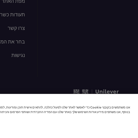
מפת האתר
תעודות כשרו
צרו קשר
בחר את המד
נגישות
© 2026 כל הזכויות שמורות | יוניליוור פודסולושיינס
אנו משתמשים בקובצי Cookie כדי לאפשר לאתר שלנו לפעול כהלכה, להתאים אישית תוכן 
בנוסף, אנו משתפים מידע אודות השימוש שלך באתר שלנו עם המדיה החברתית ושותפי הפרסום והניתוח 