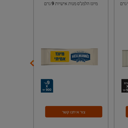
מיונז הלמנ'ס מנות אישיות 9 גרם
הלמנ'ס סריר
צור איתנו קשר
צור