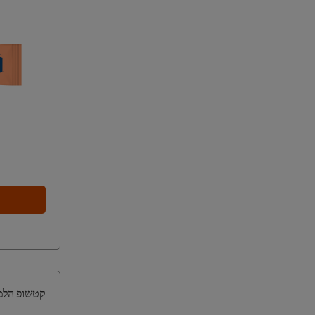
קטשופ הלמנ'ס