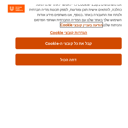
אנו משתמשים בקובצי Cookie כדי לאפשר לאתר שלנו לפעול
כשרות
כהלכה, להתאים אישית תוכן ומודעות, לספק תכונות מדיה חברתית
ולנתח את התעבורה באתר. בנוסף, אנו משתפים מידע אודות
בד"צ העדה החרדית
השימוש שלך באתר שלנו עם המדיה החברתית ושותפי הפרסום
והניתוח שלנו.
הודעה בעניין קובצי Cookie
חלבי
הגדרות קובצי Cookie
רבנות
קבל את כל קובצי ה-Cookie
מידע כללי
דחה הכול
שימוש במוצר