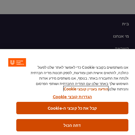
בית
מי אנחנו
השראה
חנות מוצרים
אנו משתמשים בקובצי Cookie כדי לאפשר לאתר שלנו לפעול
כהלכה, להתאים אישית תוכן ומודעות, לספק תכונות מדיה חברתית
מתכונים לשפים
ולנתח את התעבורה באתר. בנוסף, אנו משתפים מידע אודות
השימוש שלך באתר שלנו עם המדיה החברתית ושותפי הפרסום
הכשרת שף
והניתוח שלנו.
הודעה בעניין קובצי Cookie
הגדרות קובצי Cookie
הרשמה לניוזלטר
קבל את כל קובצי ה-Cookie
העדפות קובצי Cookie
דחה הכול
אנא מחזרו