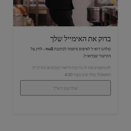
בדוק את האימייל שלך
‏שלחנו דוא״ל לאיפוס סיסמה לכתובת ‎null‏ - לחץ על
הקישור שבדוא״ל.
‏לא מוצאים את זה בתיבת הדואר הנכנס או בתיקיית
הספאם? שלח שוב בעוד ‎4:30‏
שלח שוב דוא"ל