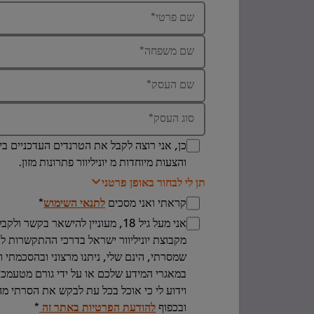
שם פרטי
*
שם משפחה
*
שם העסק
*
סוג העסק
*
כן, אני רוצה לקבל את הטרנדים העדכניים ב
והצעות מיוחדות מ יוניליוור פתרונות מזון.
תן לי לבחור באופן פרטני
קראתי ואני מסכים
לתנאי השימוש
*
אני מעל גיל 18, מעוניין להישאר בקשר 
מקבוצת יוניליוור ישראל בדרכי ההתקשרות ל
שמסרתי, הינם שלי, ניתנו מרצוני ובהסכמתי וי
במאגרי המידע שלכם או על ידי גורם מטעמכם 
וידוע לי כי אוכל בכל עת לבקש את הסרתי מ
ובכפוף
להודעת הפרטיות באתר זה
*