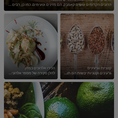
הדגנים הקדומים עושים קאמבק. הם מזינים וטעימים. כמו כן, רבים מהם נטולי גלוטן.
קטניות וגרעינים
הכירו אלרגנים במזון
גרעינים וקטניות יבשות הם תוספת חכמה ופשוטה למנות צמחוניות, הודות לערכיהם התזונתיים.
להלן סקירה של מספר אלרגנים נפוצים, כיצד למנוע תגובה אלרגית ומה לעשות אם סועד סובל מתגובה אלרגית.