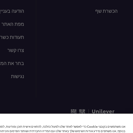
הכשרת שף
הודעה בעניין קוב
מפת האתר
תעודות כשרו
צרו קשר
בחר את המד
נגישות
© 2026 כל הזכויות שמורות | יוניליוור פודסולושיינס
אנו משתמשים בקובצי Cookie כדי לאפשר לאתר שלנו לפעול כהלכה, להתאים אישית תוכן 
בנוסף, אנו משתפים מידע אודות השימוש שלך באתר שלנו עם המדיה החברתית ושותפי הפרסום והניתוח 