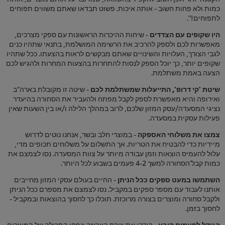
כמות ולא פחות חשוב - אותה איכות. פשוט תבדאו שאתם משווים תפוחים
לתפוחים!".
היו שקופים עם הצדדים
- שיחות ההיכרות הראשונות עם ספקי מצרכים,
מאפשרות לכם ולספק להרכיב את הרשימה המושלמת, בתנאי שתהיו כנים
לגבי הצורך, העלויות והשינויים שאתם מבקשים לראות בהצעתו. ככל שתהיו
שקופים יותר, כך יוכל הספק לנסות להתחרות בהצעות המחרות ולהגיש לכם
הצעה באמת משתלמת.
שיטת 'קי דרופ', התייעלות שמשתלמת לכם
- שיטה זו מקובלת בארה"ב
ואירופה והיא מאפשרת לספק לקבל מפתח ולהעביר את הסחורה בהיעדר
נציגי המסעדה/עסק המזון שלכם, לרוב במהלך הלילה ו/או בין השעות שאין
פעילות עסקית במסעדה.
צמצו את משלוחי האספקה
- במוצרי חלב ובשר, אנחנו נוטים לדרוש
מיידיות כדי להבטיח את הטריות. אך התשלום על משלוחים תכופים מדי,
עלול להעמיס הוצאות וזמן עבודה מיותר על צוות המסעדה. נסו לצמצם את
כמות קבל’הסחורה למשך 4-2 פעמים בשבוע לכל היותר.
השתמשו במעט ספקים ככל הניתן
- החיים בעולם עסקי המזון מחייבים
אותנו לעבוד עם מספר ספקים במקביל. נסו לצמצם את מספרם ככל הניתן
ולקבל סחורה ומוצרים בצורה מרוכזת. תוכלו כך לחסוך בהוצאות ובמקביל -
לחסוך בזמן.
הגודל לפעמים קובע
- בידקו את צורת האריזה ונפחי התכולה של המוצרים