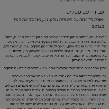
עבודה עם ספקים
עשרת הדיברות של מסעדות ועסקי מזון בעבודה מול ספק
מצרכים
הפעלת עסק בתחום המזון מצריכה עבודה עם מגוון רחב של ספקים, ניהול
מלאים ועוד. כגורמי המקבלים החלטות בעסקים כגון מסעדות, בתי קפה,
שירותי קייטרינג או בתי מלון, עליכם לבחור המון ספקים: שתייה, חומרי גלם,
מוצרי בשר, מפיות, סכו"ם ועוד. עלויות המוצרים שהעסק צריך משתנות
באופן שוטף, כך שחשוב להכיר את האתגרים מראש כדי לקבל את העסקה
הטובה ביותר עבור העסק.
להלן מספר טיפים של בעלי מסעדות ועסקי מזון נוספים לעבודה עם ספקים:
צרו רשימת דרישות מדויקת
- חלק לא מבוטל ממציאת ספק מצרכים
שמתאים למידות שלכם, הוא השוואת מחירים בין הספקים. שימו לב
להשוות את המחירים על פי הרשימה שהכנתם ולא על פי מוצרים מקבילים
וחלופיים המוצעים במחירים מוזלים (ולפעמים שייכים למותג/חסרי מותג
שאינו באותה סטנדרט איכות כמו ברשימתכם המקורית). דין סמול, מומחה
ייעות קולינרי עולמי מסביר: "נניח שאתם קונים חבילת קרח. יש שיציעו לכם
את השני קילו ויש את השלושה קילו. מן הסתם תשלמו פחות על הכמות
הקטנה יותר ולכן חשוב להקפיד בהשוואה, שמדובר על אותם מוצרים, אותה