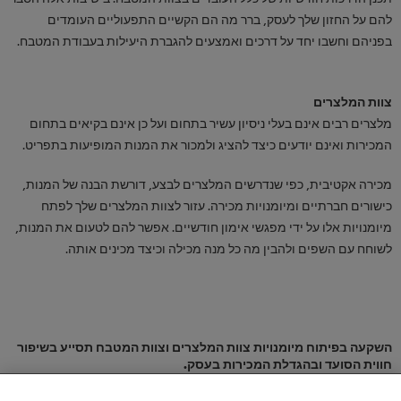
להם על החזון שלך לעסק, ברר מה הם הקשיים התפעוליים העומדים
בפניהם וחשבו יחד על דרכים ואמצעים להגברת היעילות בעבודת המטבח.
צוות המלצרים
מלצרים רבים אינם בעלי ניסיון עשיר בתחום ועל כן אינם בקיאים בתחום
המכירות ואינם יודעים כיצד להציג ולמכור את המנות המופיעות בתפריט.
מכירה אקטיבית, כפי שנדרשים המלצרים לבצע, דורשת הבנה של המנות,
כישורים חברתיים ומיומנויות מכירה. עזור לצוות המלצרים שלך לפתח
מיומנויות אלו על ידי מפגשי אימון חודשיים. אפשר להם לטעום את המנות,
לשוחח עם השפים ולהבין מה כל מנה מכילה וכיצד מכינים אותה.
השקעה בפיתוח מיומנויות צוות המלצרים וצוות המטבח תסייע בשיפור
חווית הסועד ובהגדלת המכירות בעסק.
אנו משתמשים בקובצי Cookie כדי לאפשר לאתר שלנו לפעול