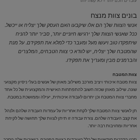
בונים צוות מנצח
אנשי הצוות שלך הם אלו שיקבעו האם העסק שלך יצליח או ייכשל.
ככל שאנשי הצוות שלך ירגישו חיוניים יותר, סביר יותר להניח
שיתפקדו טוב ויעשו מעל ומעבר כדי למלא את תפקידם. על מנת
שהמטבח שלך יצליח, יש לוודא כי צוות הטבחים, המלצרים
והברמנים מבין ומעריך את תפקידו.
צוות המטבח
צוות מטבח איכותי ויציב מורכב משילוב מאוזן של אנשים בעלי ניסיון מקצועי
שונה. שילוב מאוזן שכזה חשוב להתפתחות האישית והמקצועית של כל אחד
מחברי צוות המטבח וכן יתרום לעבודה איכותית, יעילה וממושכת במטבח.
תן לאנשי צוות המטבח שלך לקחת אחריות על עמדות העבודה שלהם ולנהל
את קצב העבודה שלהם. צורת עבודה זו תיתן לצוות שלך תחושה של לקיחת
אחריות ומחויבות רבה יותר.
תכנן הדרכות חודשיות של כלל העובדים בצוות המטבח. בישיבות אלה הסבר