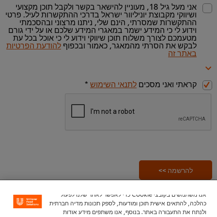
אני מעל גיל 18, מעוניין להישאר בקשר ולקבל תוכן מקצועי
ושיווקי מקבוצת יוניליוור ישראל בדרכי ההתקשרות לעיל. פרטי
ההתקשרות שמסרתי, הינם שלי, ניתנו מרצוני ובהסכמתי
וידוע לי כי המידע ישמר במאגרי המידע שלכם או על ידי גורם
מטעמכם לצורך משלוח תוכן שיווקי וידוע לי כי אוכל בכל עת
לבקש את הסרתי מהמאגר, כאמור ובכפוף
להודעת הפרטיות
באתר זה
קראתי ואני מסכים
לתנאי השימוש
*
להרשמה >>
אנו משתמשים בקובצי Cookie כדי לאפשר לאתר שלנו לפעול
כהלכה, להתאים אישית תוכן ומודעות, לספק תכונות מדיה חברתית
ולנתח את התעבורה באתר. בנוסף, אנו משתפים מידע אודות