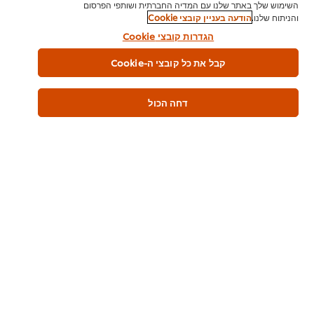
השימוש שלך באתר שלנו עם המדיה החברתית ושותפי הפרסום
והניתוח שלנו.
הודעה בעניין קובצי Cookie
בית
הגדרות קובצי Cookie
מי אנחנו
קבל את כל קובצי ה-Cookie
השראה
דחה הכול
חנות מוצרים
מתכונים לשפים
הכשרת שף
הרשמה לניוזלטר
העדפות קובצי Cookie
אנא מחזרו
תנאי שימוש