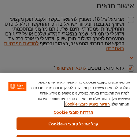
אישור תנאים
אני מעל גיל 18, מעוניין להישאר בקשר ולקבל תוכן מקצועי
ושיווקי מקבוצת יוניליוור ישראל בדרכי ההתקשרות לעיל. פרטי
ההתקשרות שמסרתי, הינם שלי, ניתנו מרצוני ובהסכמתי
וידוע לי כי המידע ישמר במאגרי המידע שלכם או על ידי גורם
מטעמכם לצורך משלוח תוכן שיווקי וידוע לי כי אוכל בכל עת
לבקש את הסרתי מהמאגר, כאמור ובכפוף
להודעת הפרטיות
באתר זה
קראתי ואני מסכים
לתנאי השימוש
*
אנו משתמשים בקובצי Cookie כדי לאפשר לאתר שלנו לפעול
כהלכה, להתאים אישית תוכן ומודעות, לספק תכונות מדיה חברתית
ולנתח את התעבורה באתר. בנוסף, אנו משתפים מידע אודות
השימוש שלך באתר שלנו עם המדיה החברתית ושותפי הפרסום
והניתוח שלנו.
הודעה בעניין קובצי Cookie
הגדרות קובצי Cookie
להשארת פרטים >>
קבל את כל קובצי ה-Cookie