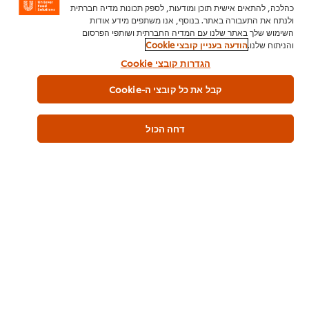
בשימוש בשירותי הבינה המלאכותית את/ה מסכים/ה גם לעמוד בכללי
כהלכה, להתאים אישית תוכן ומודעות, לספק תכונות מדיה חברתית
שימוש מקובלים או במדיניות שימוש מקובלת (acceptable use) החלים
ולנתח את התעבורה באתר. בנוסף, אנו משתפים מידע אודות
ונדרשים על‑ידי ספקי הטכנולוגיה מצדדים שלישיים המפעילים שירותים
השימוש שלך באתר שלנו עם המדיה החברתית ושותפי הפרסום
והניתוח שלנו.
הודעה בעניין קובצי Cookie
אלה.
הגדרות קובצי Cookie
שירותי הבינה המלאכותית עשויים לכלול גם קישורים לאתרים אחרים
המופעלים על‑ידי צדדים שלישיים. קישורים אלה מסופקים לנוחותך בלבד,
קבל את כל קובצי ה-Cookie
ואיננו אחראים לשימוש בהם, להשפעתם או לתוכנם.
זמינות
דחה הכול
שירותי הבינה המלאכותית מסופקים על בסיס "כפי שהם" ו‑"כפי שהם
זמינים". אנו שומרים במפורש לעצמנו את הזכות לשנות, להוסיף או למחוק
פונקציונליות של שירותי הבינה המלאכותית, כולם או חלקם, ללא הודעה
מוקדמת, או להפסיק את שירותי הבינה המלאכותית באופן זמני או קבוע,
ואיננו מעניקים כל התחייבות לזמינות רציפה או לנגישות בלתי מופרעת של
שירותי הבינה המלאכותית.
פרטיות מידע
בעת אינטראקציה עם שירותי הבינה המלאכותית, אנא אל תשתף/י נתונים
אישיים. ככל ששותפו על‑ידיך נתונים אישיים, בשימוש בשירותי הבינה
המלאכותית את/ה מאשר/ת שקראת את הודעת הפרטיות שלנו [
Privacy
Notice | Unilever Legal
] ואת/ה מסכים/ה כי אנו רשאים לאסוף, לשמור
ולשתף את הנתונים האישיים שלך עם ספקי שירות מצד שלישי לצורך