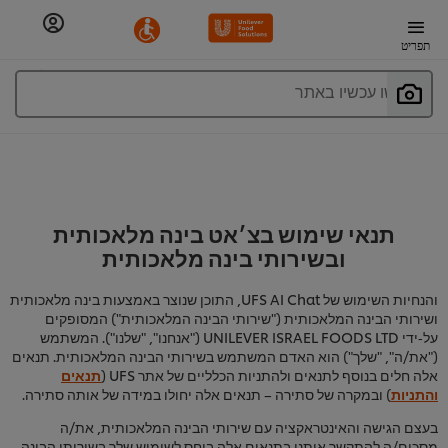
תפריט
חפשו עכשיו באתר
תנאי שימוש בצ׳אט בינה מלאכותית
ובשירותי בינה מלאכותית
והנחיות השימוש של UFS AI Chat, התוכן שנוצר באמצעות בינה מלאכותית
ושירותי הבינה המלאכותית ("שירותי הבינה המלאכותית") המסופקים
על‑ידי UNILEVER ISRAEL FOODS LTD ("אנחנו", "שלנו"). המשתמש
("את/ה", "שלך") הוא האדם המשתמש בשירותי הבינה המלאכותית. תנאים
אלה חלים בנוסף לתנאים ולהתניות הכלליים של אתר UFS (
תנאים
והתניות
) ובמקרה של סתירה – תנאים אלה יחולו במידה של אותה סתירה.
בעצם הגישה והאינטראקציה עם שירותי הבינה המלאכותית, את/ה
מסכים/ה להתקשר איתנו בתנאים אלה ביחס לשימוש שלך בשירותי הבינה