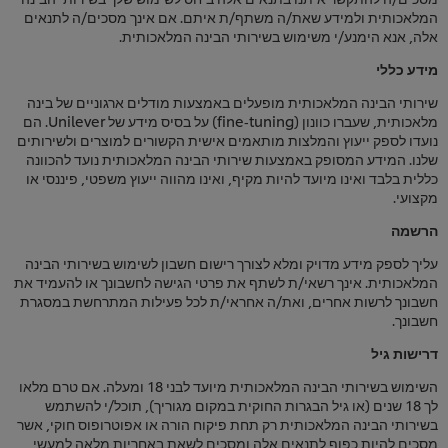
המלאכותית ולמידע שאת/ה משתף/ת איתם. אם אינך מסכים/ה לתנאים
אלה, אנא הימנע/י משימוש בשירותי הבינה המלאכותית.
מידע כללי
שירותי הבינה המלאכותית מופעלים באמצעות מודלים ארגוניים של בינה
מלאכותית, שעברו כוונון (fine‑tuning) על בסיס מידע של Unilever. הם
נועדו לספק ייעוץ והמלצות מותאמים אישית הקשורים למוצרים ולשירותים
שלנו. המידע המסופק באמצעות שירותי הבינה המלאכותית נועד להכוונה
כללית בלבד ואינו מיועד להיות מקיף, ואינו מהווה ייעוץ משפטי, פיננסי או
מקצועי.
הרשמה
עליך לספק מידע מדויק ומלא לצורך רישום חשבון לשימוש בשירותי הבינה
המלאכותית. אינך רשאי/ת לשתף את פרטי הגישה לחשבונך או להעמיד את
חשבונך לרשות אחרים, ואת/ה אחראי/ת לכל פעילות המתרחשת במסגרת
חשבונך.
דרישות גיל
השימוש בשירותי הבינה המלאכותית מיועד לבני 18 ומעלה. אם טרם מלאו
לך 18 שנים (או גיל הבגרות החוקית במקום מגוריך), תוכל/י להשתמש
בשירותי הבינה המלאכותית רק תחת פיקוח הורה או אפוטרופוס חוקי, אשר
מסכים להיות כפוף לתנאים אלה ומסכים לשאת באחריות מלאה למעשי