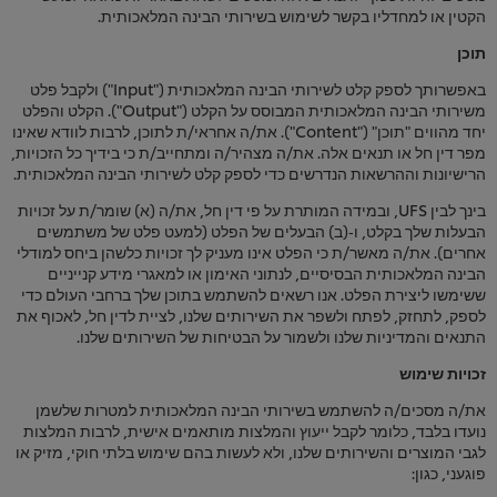
הקטין או למחדליו בקשר לשימוש בשירותי הבינה המלאכותית.
תוכן
באפשרותך לספק קלט לשירותי הבינה המלאכותית ("Input") ולקבל פלט
משירותי הבינה המלאכותית המבוסס על הקלט ("Output"). הקלט והפלט
יחד מהווים "תוכן" ("Content"). את/ה אחראי/ת לתוכן, לרבות לוודא שאינו
מפר דין חל או תנאים אלה. את/ה מצהיר/ה ומתחייב/ת כי בידיך כל הזכויות,
הרישיונות וההרשאות הנדרשים כדי לספק קלט לשירותי הבינה המלאכותית.
בינך לבין UFS, ובמידה המותרת על פי דין חל, את/ה (א) שומר/ת על זכויות
הבעלות שלך בקלט, ו‑(ב) הבעלים של הפלט (למעט פלט של משתמשים
אחרים). את/ה מאשר/ת כי הפלט אינו מעניק לך זכויות כלשהן ביחס למודלי
הבינה המלאכותית הבסיסיים, לנתוני האימון או למאגרי מידע קנייניים
ששימשו ליצירת הפלט. אנו רשאים להשתמש בתוכן שלך ברחבי העולם כדי
לספק, לתחזק, לפתח ולשפר את השירותים שלנו, לציית לדין חל, לאכוף את
התנאים והמדיניות שלנו ולשמור על הבטיחות של השירותים שלנו.
זכויות שימוש
את/ה מסכים/ה להשתמש בשירותי הבינה המלאכותית למטרות שלשמן
נועדו בלבד, כלומר לקבל ייעוץ והמלצות מותאמים אישית, לרבות המלצות
לגבי המוצרים והשירותים שלנו, ולא לעשות בהם שימוש בלתי חוקי, מזיק או
פוגעני, כגון: