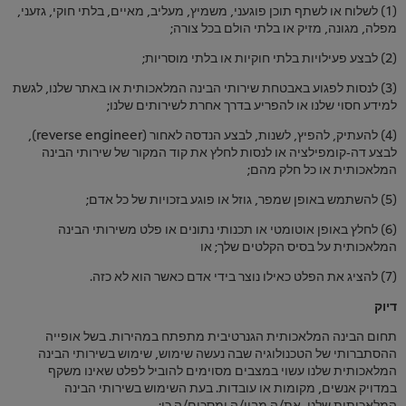
(1) לשלוח או לשתף תוכן פוגעני, משמיץ, מעליב, מאיים, בלתי חוקי, גזעני,
מפלה, מגונה, מזיק או בלתי הולם בכל צורה;
(2) לבצע פעילויות בלתי חוקיות או בלתי מוסריות;
(3) לנסות לפגוע באבטחת שירותי הבינה המלאכותית או באתר שלנו, לגשת
למידע חסוי שלנו או להפריע בדרך אחרת לשירותים שלנו;
(4) להעתיק, להפיץ, לשנות, לבצע הנדסה לאחור (reverse engineer),
לבצע דה‑קומפילציה או לנסות לחלץ את קוד המקור של שירותי הבינה
המלאכותית או כל חלק מהם;
(5) להשתמש באופן שמפר, גוזל או פוגע בזכויות של כל אדם;
(6) לחלץ באופן אוטומטי או תכנותי נתונים או פלט משירותי הבינה
המלאכותית על בסיס הקלטים שלך; או
(7) להציג את הפלט כאילו נוצר בידי אדם כאשר הוא לא כזה.
דיוק
תחום הבינה המלאכותית הגנרטיבית מתפתח במהירות. בשל אופייה
ההסתברותי של הטכנולוגיה שבה נעשה שימוש, שימוש בשירותי הבינה
המלאכותית שלנו עשוי במצבים מסוימים להוביל לפלט שאינו משקף
במדויק אנשים, מקומות או עובדות. בעת השימוש בשירותי הבינה
המלאכותית שלנו, את/ה מבין/ה ומסכים/ה כי: