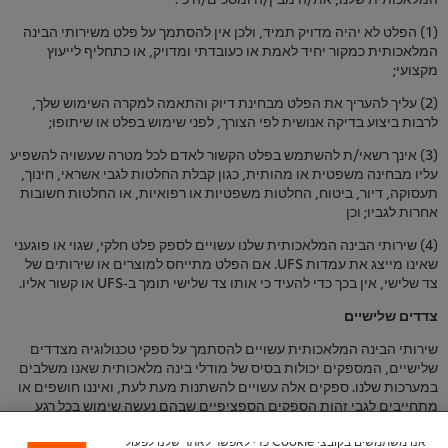
(1) הפלט לא יהיה מדויק תמיד, ולכן אין להסתמך על פלט משירותי הבינה
המלאכותית כמקור יחיד לאמת או כעובדתי ומדויק, או כתחליף לייעוץ
מקצועי;
(2) עליך להעריך את הפלט מבחינת דיוק והתאמה למקרה השימוש שלך,
לרבות ביצוע בדיקה אנושית לפי הצורך, לפני שימוש בפלט או שיתופו;
(3) אינך רשאי/ת להשתמש בפלט הקשור לאדם לכל מטרה שעשויה להשפיע
עליו מבחינה משפטית או מהותית, כגון קבלת החלטות לגבי אשראי, חינוך,
תעסוקה, דיור, ביטוח, החלטות משפטיות או רפואיות, או החלטות חשובות
אחרות לגביו; וכן
(4) שירותי הבינה המלאכותית שלנו עשויים לספק פלט חלקי, שגוי או פוגעני
שאינו מייצג את עמדות UFS. אם הפלט מתייחס למוצרים או שירותים של
צד שלישי, אין בכך כדי להעיד כי אותו צד שלישי תומך ב‑UFS או קשור אליו.
צדדים שלישיים
שירותי הבינה המלאכותית עשויים להסתמך על ספקי טכנולוגיה מצדדים
שלישיים, המספקים יכולות בסיס של מודלי בינה מלאכותית שאנו משלבים
במערכות שלנו. ספקים אלה עשויים להשתנות מעת לעת, ואיננו חושפים או
מתחייבים לגבי זהות הספקים הספציפיים שבהם נעשה שימוש בכל רגע
נתון.
אנו משתמשים בקובצי Cookie כדי לאפשר לאתר שלנו לפעול