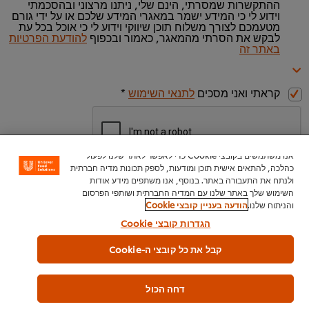
ההתקשרות שמסרתי, הינם שלי, ניתנו מרצוני ובהסכמתי
וידוע לי כי המידע ישמר במאגרי המידע שלכם או על ידי גורם
מטעמכם לצורך משלוח תוכן שיווקי וידוע לי כי אוכל בכל עת
לבקש את הסרתי מהמאגר, כאמור ובכפוף
להודעת הפרטיות
באתר זה
קראתי ואני מסכים
לתנאי השימוש
*
אנו משתמשים בקובצי Cookie כדי לאפשר לאתר שלנו לפעול
כהלכה, להתאים אישית תוכן ומודעות, לספק תכונות מדיה חברתית
ולנתח את התעבורה באתר. בנוסף, אנו משתפים מידע אודות
השימוש שלך באתר שלנו עם המדיה החברתית ושותפי הפרסום
והניתוח שלנו.
הודעה בעניין קובצי Cookie
להורדת החוברת >>
הגדרות קובצי Cookie
קבל את כל קובצי ה-Cookie
דחה הכול