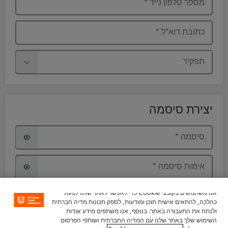
מספר טלפון נייד
*
כתובת דוא"ל
*
תפקיד
יצירת סיסמה
סיסמה
*
אימות סיסמה
*
אנו משתמשים בקובצי Cookie כדי לאפשר לאתר שלנו לפעול
אני מעל גיל 18, מעוניין להישאר בקשר ולקבל תוכן
כהלכה, להתאים אישית תוכן ומודעות, לספק תכונות מדיה חברתית
מקצועי ושיווקי מקבוצת יוניליוור ישראל בדרכי
ולנתח את התעבורה באתר. בנוסף, אנו משתפים מידע אודות
ההתקשרות לעיל. פרטי ההתקשרות שמסרתי, הינם
השימוש שלך באתר שלנו עם המדיה החברתית ושותפי הפרסום
שלי, ניתנו מרצוני ובהסכמתי וידוע לי כי המידע ישמר