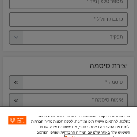
מספר טלפון נייד
*
כתובת דוא"ל
*
תפקיד
יצירת סיסמה
סיסמה
*
אימות סיסמה
*
אנו משתמשים בקובצי Cookie כדי לאפשר לאתר שלנו לפעול
אני מעל גיל 18, מעוניין להישאר בקשר ולקבל תוכן
כהלכה, להתאים אישית תוכן ומודעות, לספק תכונות מדיה חברתית
מקצועי ושיווקי מקבוצת יוניליוור ישראל בדרכי
ולנתח את התעבורה באתר. בנוסף, אנו משתפים מידע אודות
ההתקשרות לעיל. פרטי ההתקשרות שמסרתי, הינם
השימוש שלך באתר שלנו עם המדיה החברתית ושותפי הפרסום
שלי, ניתנו מרצוני ובהסכמתי וידוע לי כי המידע ישמר