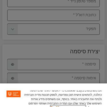
מספר טלפון נייד
*
כתובת דוא"ל
*
תפקיד
יצירת סיסמה
סיסמה
*
אימות סיסמה
*
אנו משתמשים בקובצי Cookie כדי לאפשר לאתר שלנו לפעול
אני מעל גיל 18, מעוניין להישאר בקשר ולקבל תוכן
כהלכה, להתאים אישית תוכן ומודעות, לספק תכונות מדיה חברתית
מקצועי ושיווקי מקבוצת יוניליוור ישראל בדרכי
ולנתח את התעבורה באתר. בנוסף, אנו משתפים מידע אודות
ההתקשרות לעיל. פרטי ההתקשרות שמסרתי, הינם
השימוש שלך באתר שלנו עם המדיה החברתית ושותפי הפרסום
שלי, ניתנו מרצוני ובהסכמתי וידוע לי כי המידע ישמר