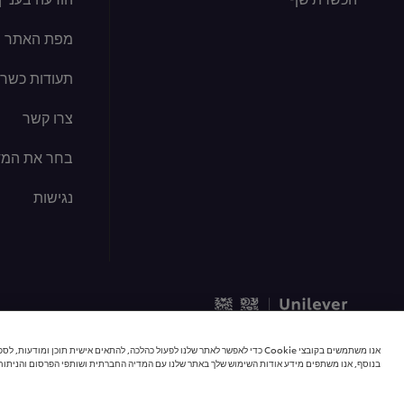
מפת האתר
תעודות כשרו
צרו קשר
בחר את המד
נגישות
© 2026 כל הזכויות שמורות | יוניליוור פודסולושיינס
אנו משתמשים בקובצי Cookie כדי לאפשר לאתר שלנו לפעול כהלכה, להתאים אישית תוכן 
בנוסף, אנו משתפים מידע אודות השימוש שלך באתר שלנו עם המדיה החברתית ושותפי הפרסום והניתוח 