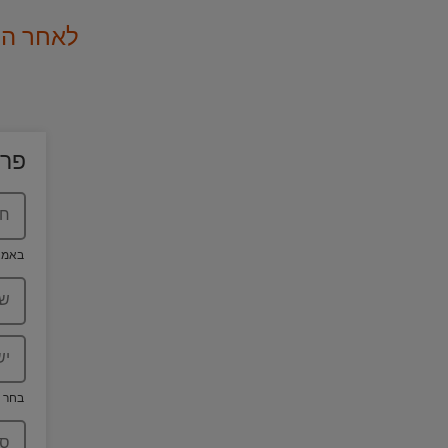
לאחר הה
פרט
חי
באמצע
שם
יש
בחר ע
סו