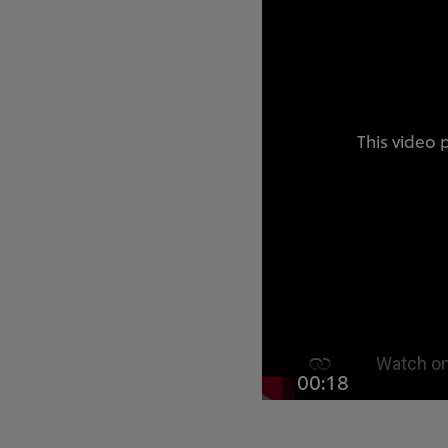
This video 
00:18