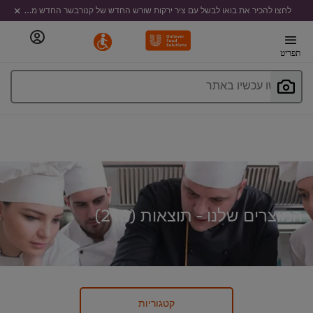
לחצו להכיר את בואו לבשל עם ציר ירקות שורש החדש של קנורבשר החדש מבית קנור
תפריט
חפשו עכשיו באתר
המוצרים שלנו - תוצאות (
218
)
קטגוריות