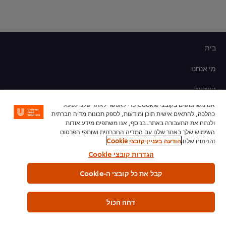
בית
מי אנחנו
השראה
אנו משתמשים בקובצי Cookie כדי לאפשר לאתר שלנו לפעול
חנות מוצרים
כהלכה, להתאים אישית תוכן ומודעות, לספק תכונות מדיה חברתית
ולנתח את התעבורה באתר. בנוסף, אנו משתפים מידע אודות
מתכונים לשפים
השימוש שלך באתר שלנו עם המדיה החברתית ושותפי הפרסום
והניתוח שלנו.
הודעה בעניין קובצי Cookie
הכשרת שף
הגדרות קובצי Cookie
קבל את כל קובצי ה-Cookie
הרשמה לניוזלטר
העדפות קובצי Cookie
דחה הכול
אנא מחזרו