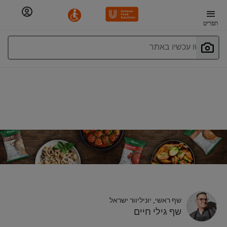
תפריט
חפשו עכשיו באתר
שף ראשי, יוניליוור ישראל
שף גילי חיים