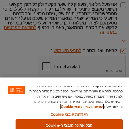
אני מעל גיל 18, מעוניין להישאר בקשר ולקבל תוכן מקצועי
ושיווקי מקבוצת יוניליוור ישראל בדרכי ההתקשרות לעיל. פרטי
ההתקשרות שמסרתי, הינם שלי, ניתנו מרצוני ובהסכמתי
וידוע לי כי המידע ישמר במאגרי המידע שלכם או על ידי גורם
מטעמכם לצורך משלוח תוכן שיווקי וידוע לי כי אוכל בכל עת
לבקש את הסרתי מהמאגר, כאמור ובכפוף
להודעת הפרטיות
באתר זה
קראתי ואני מסכים
לתנאי השימוש
*
אנו משתמשים בקובצי Cookie כדי לאפשר לאתר שלנו לפעול
כהלכה, להתאים אישית תוכן ומודעות, לספק תכונות מדיה חברתית
ולנתח את התעבורה באתר. בנוסף, אנו משתפים מידע אודות
להורדת החוברת >>
השימוש שלך באתר שלנו עם המדיה החברתית ושותפי הפרסום
והניתוח שלנו.
הודעה בעניין קובצי Cookie
הגדרות קובצי Cookie
דגש מרקי תיבול בשר קנור שקית 1 ק"ג
קבל את כל קובצי ה-Cookie